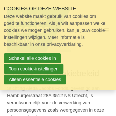
Sla
COOKIES OP DEZE WEBSITE
links
Deze website maakt gebruik van cookies om
over
Over het Fonds
goed te functioneren. Als je wilt aanpassen welke
Spring
cookies we mogen gebruiken, kan je jouw cookie-
Menu
Projecten
naar
instellingen wijzigen. Meer informatie is
Mogelijkheden
beschikbaar in onze
de
privacyverklaring
.
navigatie
Nieuwsbrief
Schakel alle cookies in
Spring
Contact
naar
Toon cookie-instellingen
Privacy- en Cookiebeleid
de
Alleen essentiële cookies
inhoud
Doneer
Stichting Aletta Jacobs Fonds, gevestigd aan
Hamburgerstraat 28A 3512 NS Utrecht, is
verantwoordelijk voor de verwerking van
persoonsgegevens zoals weergegeven in deze