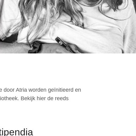
Nieuwsbrief
Contact
Doneer
e door Atria worden geïnitieerd en
liotheek. Bekijk hier de reeds
tipendia