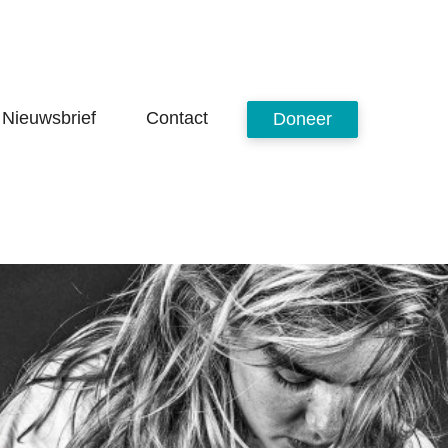
Over het Fonds
Nieuwsbrief
Contact
Doneer
Projecten
Projecten
Oral History
Archieven
Stipendia
Documentaires
Expo's & Events
Lespakketten
Mogelijkheden